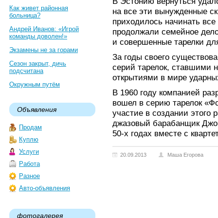
В Эстонию вернуться удало
Как живет районная
на все эти вынужденные ск
больница?
приходилось начинать все
Андрей Иванов: «Игрой
продолжали семейное дело
команды доволен!»
и совершенные тарелки дл
Экзамены не за горами
За годы своего существова
Сезон закрыт, дичь
серий тарелок, ставшими
подсчитана
открытиями в мире ударны
Окружным путём
В 1960 году компанией раз
вошел в серию тарелок «Ф
Объявления
участие в создании этого
джазовый барабанщик Джо
Продам
50-х годах вместе с кварт
Куплю
Услуги
20.09.2013
Маша Егорова
Работа
Разное
Авто-объявления
фотогалерея