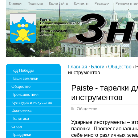
Главная
Подписка
Карта сайта
Контакты
Редакция
Реклама в газ
Газета
Большемурашкинского
района
Нижегородской
области
Главная
Блоги
Общество
P
Год Победы
инструментов
Наши земляки
Paiste - тарелки 
Общество
Происшествия
инструментов
Культура и искусство
Общество
Экономика
Политика
Ударные инструменты – эт
Спорт
палочки. Профессиональны
себе много различных элем
Праздники