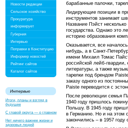
барабанные палочки, тарел
Новости редакции
Лидирующие позиции в про
Сельское хозяйство
инструментов занимает шве
Прокуратура
Название Пэйст несколько 
информирует
государства. Однако это ле
Губерния
историю образования комп
Интервью
Оказывается, все началось 
Поправки в Конституцию
нибудь, а в Санкт-Петербур
имени Михаил Томас Пайст
Информер новостей
российской лейб-гвардии,
Рейтинг сайтов
литературы, а также музык
Каталог сайтов
тарелки под брендом Paist
заказу одного из постоянн
Paiste переводится с эстон
Интервью
После революции семья Па
Итоги, планы и взгляд в
1940 году пришлось покин
будущее
Польшу. В 1945 году пришл
С главой округа — о главном
в Германию. Но и на этом 
закончились – в 1957 году
Нет ничего важнее жизни и
здоровья людей