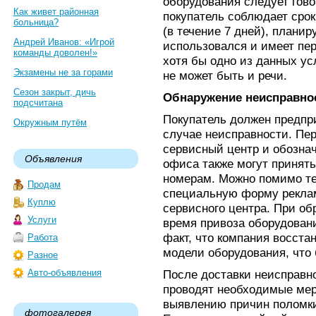
оборудования следует гово
Как живет районная
покупатель соблюдает сро
больница?
(в течение 7 дней), планир
Андрей Иванов: «Игрой
использовался и имеет пе
команды доволен!»
хотя бы одно из данных ус
Экзамены не за горами
не может быть и речи.
Сезон закрыт, дичь
Обнаружение неисправно
подсчитана
Покупатель должен предпр
Окружным путём
случае неисправности. Пе
сервисный центр и обозна
Объявления
офиса также могут принят
номерам. Можно помимо те
Продам
специальную форму рекла
Куплю
сервисного центра. При о
Услуги
время привоза оборудовани
факт, что компания восста
Работа
модели оборудования, что 
Разное
Авто-объявления
После доставки неисправн
проводят необходимые мер
выявлению причин поломки,
фотогалерея