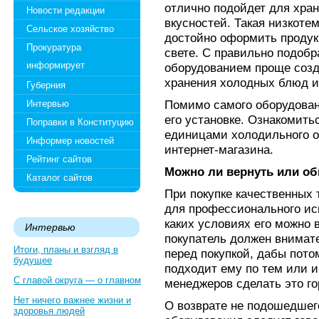
отлично подойдет для хра
Новости редакции
вкусностей. Такая низкоте
Сельское хозяйство
достойно оформить продук
Прокуратура
свете. С правильно подоб
информирует
оборудованием проще соз
хранения холодных блюд и
Губерния
Помимо самого оборудовани
Интервью
его установке. Ознакомит
Поправки в Конституцию
единицами холодильного о
Информер новостей
интернет-магазина.
Рейтинг сайтов
Можно ли вернуть или о
Каталог сайтов
При покупке качественных
для профессионального ис
каких условиях его можно 
Интервью
покупатель должен внимат
Итоги, планы и взгляд в
перед покупкой, дабы потом
будущее
подходит ему по тем или 
С главой округа — о главном
менеджеров сделать это го
Нет ничего важнее жизни и
О возврате не подошедшег
здоровья людей