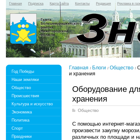
Главная
Подписка
Карта сайта
Контакты
Редакция
Реклама в газ
Газета
Большемурашкинского
района
Нижегородской
области
Главная
Блоги
Общество
О
Год Победы
и хранения
Наши земляки
Оборудование для
Общество
Происшествия
хранения
Культура и искусство
Общество
Экономика
Политика
С помощью интернет-мага
Спорт
произвести закупку морози
различных по площади и н
Праздники