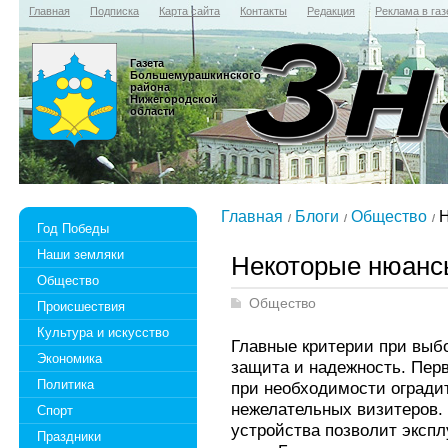
Главная
Подписка
Карта сайта
Контакты
Редакция
Реклама в газ
Газета
Большемурашкинского
района
Нижегородской
области
Главная
Блоги
Общество
Н
Год Победы
Наши земляки
Некоторые нюансы
Общество
Общество
Происшествия
Культура и искусство
Главные критерии при выб
Экономика
защита и надежность. Пер
Политика
при необходимости огради
нежелательных визитеров. 
Спорт
устройства позволит экспл
Праздники