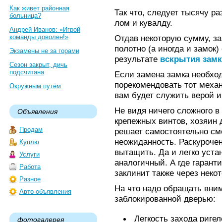
Как живет районная
Так что, следует тысячу ра
больница?
лом и кувалду.
Андрей Иванов: «Игрой
команды доволен!»
Отдав некоторую сумму, за
полотно (а иногда и замок)
Экзамены не за горами
результате
вскрытия замк
Сезон закрыт, дичь
подсчитана
Если замена замка необхо
порекомендовать тот меха
Окружным путём
вам будет служить верой и
Не видя ничего сложного в
Объявления
крепежных винтов, хозяин 
Продам
решает самостоятельно сме
неожиданность. Раскуроче
Куплю
вытащить. Да и легко уста
Услуги
аналогичный. А где гаранти
Работа
заклинит также через неко
Разное
На что надо обращать вним
Авто-объявления
заблокированной дверью:
Легкость захода ригел
фотогалерея