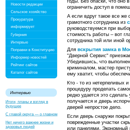
годы. Без опаски, что оно
Новости редакции
ограничить доступ в поме
Сельское хозяйство
А если вдруг такое все ж
Прокуратура
грамотного сотрудника из
с
информирует
руководствуемся при выбо
стоимость работы – вот г
Губерния
сотрудника той или иной о
Интервью
Для
вскрытия замка в Мо
Поправки в Конституцию
"Дверной Сервис" приезжае
Информер новостей
Убедившись, что выполнен
Рейтинг сайтов
криминалом, мастер присту
Каталог сайтов
ему хватит, чтобы обеспеч
Кто - то из нетерпеливых 
процедуру проделать самос
Интервью
редко удается это сделать 
получается и дверь испор
Итоги, планы и взгляд в
будущее
дверей непростое дело.
С главой округа — о главном
Если дверь снаружи покры
поврежденные участки скры
Нет ничего важнее жизни и
здоровья людей
или панелями. Экономный в