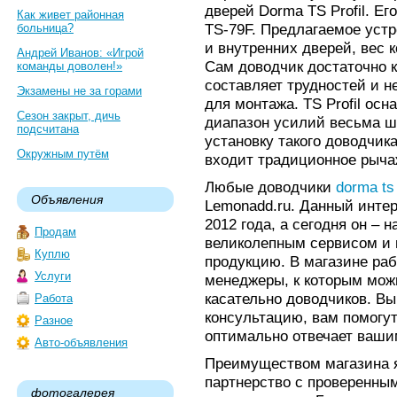
дверей Dorma TS Profil. Е
Как живет районная
TS-79F. Предлагаемое уст
больница?
и внутренних дверей, вес к
Андрей Иванов: «Игрой
Сам доводчик достаточно к
команды доволен!»
составляет трудностей и н
Экзамены не за горами
для монтажа. TS Profil ос
Сезон закрыт, дичь
диапазон усилий весьма ш
подсчитана
установку такого доводчик
Окружным путём
входит традиционное рыча
Любые доводчики
dorma ts 
Объявления
Lemonadd.ru. Данный интер
2012 года, а сегодня он – 
Продам
великолепным сервисом и 
Куплю
продукцию. В магазине ра
Услуги
менеджеры, к которым мож
касательно доводчиков. Вы
Работа
консультацию, вам помогут
Разное
оптимально отвечает ваши
Авто-объявления
Преимуществом магазина 
партнерство с проверенны
фотогалерея