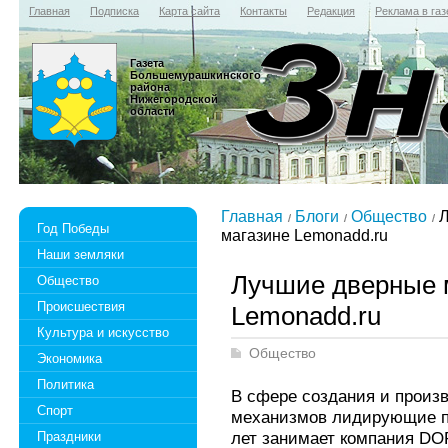
Главная
Подписка
Карта сайта
Контакты
Редакция
Реклама в газ
Газета
Большемурашкинского
района
Нижегородской
области
Главная
Блоги
Общество
Л
Год Победы
магазине Lemonadd.ru
Наши земляки
Лучшие дверные 
Общество
Происшествия
Lemonadd.ru
Культура и искусство
Общество
Экономика
Политика
В сфере создания и произ
Спорт
механизмов лидирующие п
лет занимает компания D
Праздники