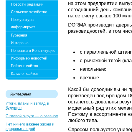
на этом предприятии выпус
Новости редакции
сегодняшний день компани
Сельское хозяйство
на ее счету свыше 100 млн
Прокуратура
DORMA производит дверны
информирует
разновидностей, в том чис
Губерния
Интервью
Поправки в Конституцию
с параллельной штанг
Информер новостей
с рычажной тягой (кла
Рейтинг сайтов
напольные;
Каталог сайтов
врезные.
Какой бы доводчик вы ни п
Интервью
произведен под брендом D
останетесь довольны резу
Итоги, планы и взгляд в
модельный ряд этих механ
будущее
Поэтому в ассортименте н
С главой округа — о главном
любого типа.
Нет ничего важнее жизни и
здоровья людей
Спросом пользуется унив