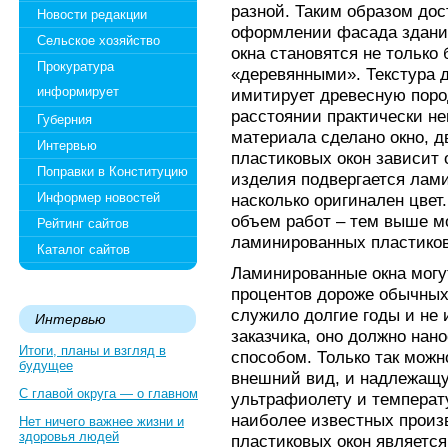
разной. Таким образом до
Новости редакции
оформлении фасада здания
Сельское хозяйство
окна становятся не только
Прокуратура
«деревянными». Текстура д
информирует
имитирует древесную поро
расстоянии практически не
Губерния
материала сделано окно, 
Интервью
пластиковых окон зависит о
Поправки в Конституцию
изделия подвергается лам
Информер новостей
насколько оригинален цвет
объем работ – тем выше м
Рейтинг сайтов
ламинированных пластико
Каталог сайтов
Ламинированные окна могу
процентов дороже обычных
служило долгие годы и не 
Интервью
заказчика, оно должно нан
Итоги, планы и взгляд в
способом. Только так мож
будущее
внешний вид, и надлежащу
С главой округа — о главном
ультрафиолету и температ
наиболее известных прои
Нет ничего важнее жизни и
здоровья людей
пластиковых окон является