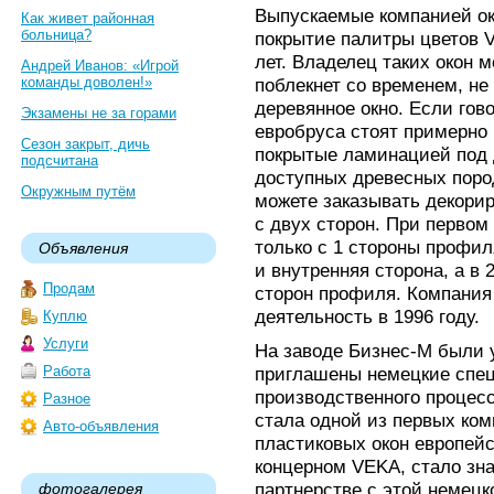
Выпускаемые компанией о
Как живет районная
больница?
покрытие палитры цветов 
лет. Владелец таких окон м
Андрей Иванов: «Игрой
команды доволен!»
поблекнет со временем, не 
деревянное окно. Если гово
Экзамены не за горами
евробруса стоят примерно 
Сезон закрыт, дичь
покрытые ламинацией под 
подсчитана
доступных древесных поро
Окружным путём
можете заказывать декориро
с двух сторон. При первом
только с 1 стороны профиля
Объявления
и внутренняя сторона, а в 
Продам
сторон профиля. Компания
деятельность в 1996 году.
Куплю
Услуги
На заводе Бизнес-М были 
Работа
приглашены немецкие спец
производственного процесс
Разное
стала одной из первых ко
Авто-объявления
пластиковых окон европейс
концерном VEKA, стало зн
партнерстве с этой немецк
фотогалерея