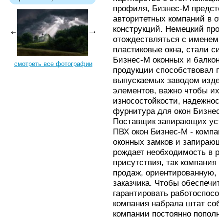
профиля, Бизнес-М предст
авторитетных компаний в 
конструкций. Немецкий про
отождествляться с именем 
пластиковые окна, стали 
Бизнес-М оконных и балкон
смотреть все фотографии
продукции способствовал 
выпускаемых заводом изде
элементов, важно чтобы и
износостойкости, надежнос
фурнитура для окон Бизне
Поставщик запирающих уст
ПВХ окон Бизнес-М - комп
оконных замков и запираю
рождает необходимость в 
присутствия, так компания
продаж, ориентированную, 
заказчика. Чтобы обеспеч
гарантировать работоспосо
компания набрала штат со
компании постоянно попол