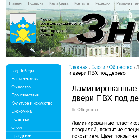
Главная
Подписка
Карта сайта
Контакты
Редакция
Реклама в газ
Газета
Большемурашкинского
района
Нижегородской
области
Главная
Блоги
Общество
Л
Год Победы
и двери ПВХ под дерево
Наши земляки
Ламинированные 
Общество
Происшествия
двери ПВХ под д
Культура и искусство
Общество
Экономика
Политика
Ламинированные пластиковы
Спорт
профилей, покрытые спец
покрытием. Цвет покрытия 
Праздники