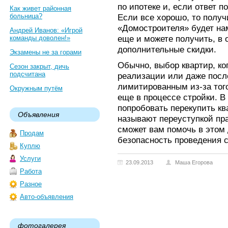
по ипотеке и, если ответ п
Как живет районная
больница?
Если все хорошо, то получ
«Домостроителя» будет на
Андрей Иванов: «Игрой
еще и можете получить, в 
команды доволен!»
дополнительные скидки.
Экзамены не за горами
Обычно, выбор квартир, ко
Сезон закрыт, дичь
подсчитана
реализации или даже после
лимитированным из-за того
Окружным путём
еще в процессе стройки. В
попробовать перекупить кв
Объявления
называют переуступкой пр
сможет вам помочь в этом 
Продам
безопасность проведения с
Куплю
Услуги
23.09.2013
Маша Егорова
Работа
Разное
Авто-объявления
фотогалерея