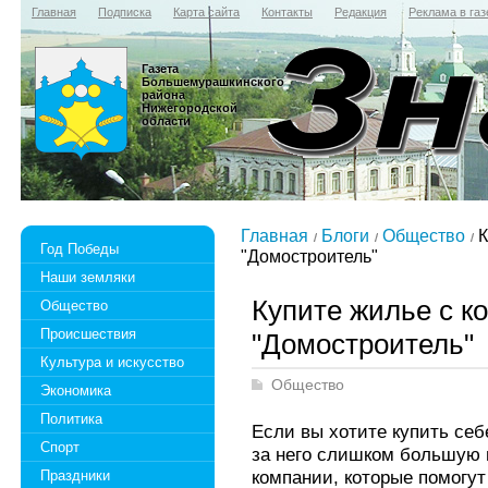
Главная
Подписка
Карта сайта
Контакты
Редакция
Реклама в газ
Газета
Большемурашкинского
района
Нижегородской
области
Главная
Блоги
Общество
К
Год Победы
"Домостроитель"
Наши земляки
Купите жилье с к
Общество
Происшествия
"Домостроитель"
Культура и искусство
Общество
Экономика
Политика
Если вы хотите купить себ
Спорт
за него слишком большую 
компании, которые помогут
Праздники