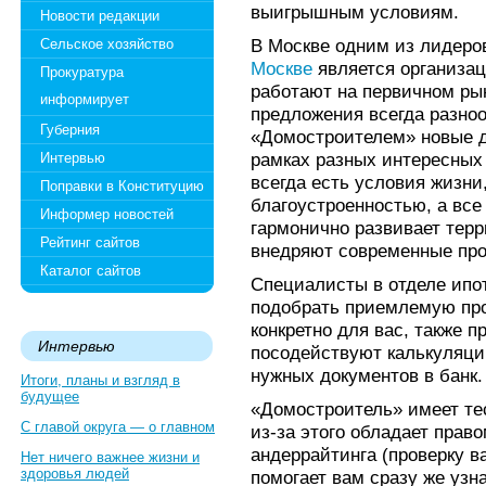
выигрышным условиям.
Новости редакции
В Москве одним из лидеро
Сельское хозяйство
Москве
является организа
Прокуратура
работают на первичном рын
информирует
предложения всегда разно
Губерния
«Домостроителем» новые д
рамках разных интересных 
Интервью
всегда есть условия жизни
Поправки в Конституцию
благоустроенностью, а все 
Информер новостей
гармонично развивает терри
Рейтинг сайтов
внедряют современные про
Каталог сайтов
Специалисты в отделе ипо
подобрать приемлемую про
конкретно для вас, также п
Интервью
посодействуют калькуляции
нужных документов в банк.
Итоги, планы и взгляд в
будущее
«Домостроитель» имеет те
С главой округа — о главном
из-за этого обладает прав
андеррайтинга (проверку в
Нет ничего важнее жизни и
здоровья людей
помогает вам сразу же узн