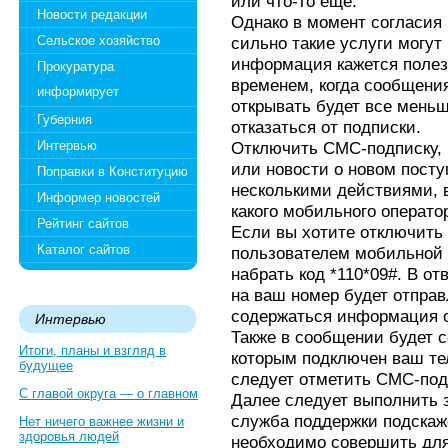
или что-то еще.
Новости редакции
Однако в момент согласия 
Сельское хозяйство
сильно такие услуги могут
информация кажется полез
Прокуратура
временем, когда сообщения
информирует
открывать будет все меньш
Губерния
отказаться от подписки.
Интервью
Отключить СМС-подписку, 
или новости о новом посту
Поправки в Конституцию
несколькими действиями, в
Информер новостей
какого мобильного операто
Рейтинг сайтов
Если вы хотите отключить
Каталог сайтов
пользователем мобильной 
набрать код *110*09#. В о
на ваш номер будет отправ
содержаться информация о
Интервью
Также в сообщении будет с
Итоги, планы и взгляд в
которым подключен ваш те
будущее
следует отметить СМС-под
С главой округа — о главном
Далее следует выполнить з
служба поддержки подскаж
Нет ничего важнее жизни и
здоровья людей
необходимо совершить для