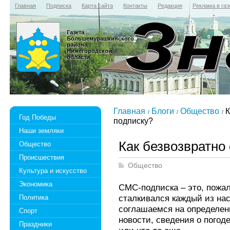
Главная
Подписка
Карта сайта
Контакты
Редакция
Реклама в газ
Газета
Большемурашкинского
района
Нижегородской
области
Главная
Блоги
Общество
К
Год Победы
подписку?
Наши земляки
Как безвозвратно
Общество
Происшествия
Общество
Культура и искусство
Экономика
СМС-подписка – это, пожал
сталкивался каждый из нас
Политика
соглашаемся на определен
Спорт
новости, сведения о погод
Праздники