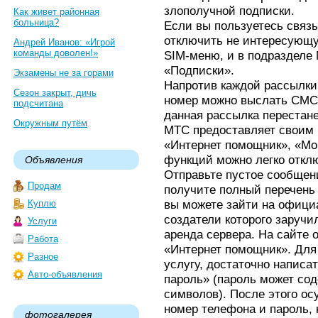
злополучной подписки.
Как живет районная
больница?
Если вы пользуетесь связь
отключить не интересующу
Андрей Иванов: «Игрой
команды доволен!»
SIM-меню, и в подразделе
«Подписки».
Экзамены не за горами
Напротив каждой рассылки
Сезон закрыт, дичь
номер можно выслать СМС с
подсчитана
данная рассылка перестане
Окружным путём
МТС предоставляет своим 
«Интернет помощник», «Мо
функций можно легко откл
Объявления
Отправьте пустое сообщени
Продам
получите полный перечень
вы можете зайти на офици
Куплю
создатели которого заруч
Услуги
аренда сервера. На сайте
Работа
«Интернет помощник». Для
Разное
услугу, достаточно написа
Авто-объявления
пароль» (пароль может сод
символов). После этого ос
номер телефона и пароль,
фотогалерея