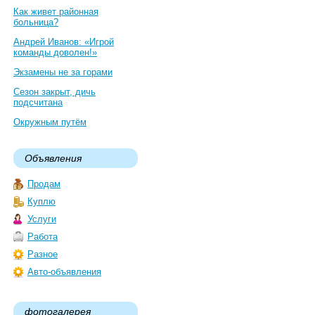
Как живет районная
больница?
Андрей Иванов: «Игрой
команды доволен!»
Экзамены не за горами
Сезон закрыт, дичь
подсчитана
Окружным путём
Объявления
Продам
Куплю
Услуги
Работа
Разное
Авто-объявления
фотогалерея