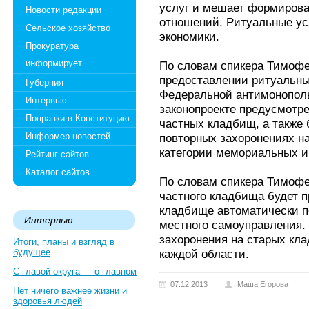
услуг и мешает формирова
Новости редакции
отношений. Ритуальные ус
Сельское хозяйство
экономики.
Прокуратура
информирует
По словам спикера Тимофе
предоставлении ритуальны
Губерния
Федеральной антимонопол
Интервью
законопроекте предусмотр
Поправки в Конституцию
частных кладбищ, а также
Информер новостей
повторных захоронениях на 
категории мемориальных и
Рейтинг сайтов
Каталог сайтов
По словам спикера Тимофе
частного кладбища будет п
кладбище автоматически п
Интервью
местного самоуправления. 
захоронения на старых кл
Итоги, планы и взгляд в
будущее
каждой области.
С главой округа — о главном
07.12.2013
Маша Егорова
Нет ничего важнее жизни и
здоровья людей