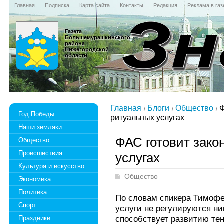
Главная
Подписка
Карта сайта
Контакты
Редакция
Реклама в газ
Газета
Большемурашкинского
района
Нижегородской
области
Главная
Блоги
Общество
Ф
Год Победы
ритуальных услугах
Наши земляки
ФАС готовит зако
Общество
Происшествия
услугах
Культура и искусство
Общество
Экономика
Политика
По словам спикера Тимофе
Спорт
услуги не регулируются ни
способствует развитию тен
Праздники