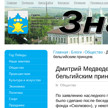
Главная
Подписка
Карта сайта
Контакты
Редакция
Реклама в газ
Газета
Большемурашкинского
района
Нижегородской
области
Главная
Блоги
Общество
Д
Год Победы
бельгийским принцем.
Наши земляки
Дмитрий Медведев
Общество
Происшествия
бельгийским прин
Культура и искусство
Общество
Экономика
Политика
По заявлению наследного 
Спорт
было сделано после бесед
фонда «Сколково»), у неко
Праздники