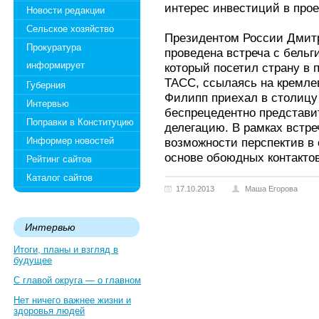
интерес инвестиций в прое
Новости редакции
Сельское хозяйство
Президентом России Дмит
Прокуратура
проведена встреча с бель
информирует
который посетил страну в 
ТАСС, ссылаясь на кремлев
Губерния
Филипп приехал в столицу
Интервью
беспрецедентно представи
Поправки в Конституцию
делегацию. В рамках встре
Информер новостей
возможности перспектив в
основе обоюдных контактов
Рейтинг сайтов
Каталог сайтов
17.10.2013
Маша Егорова
Интервью
Итоги, планы и взгляд в
будущее
С главой округа — о главном
Нет ничего важнее жизни и
здоровья людей