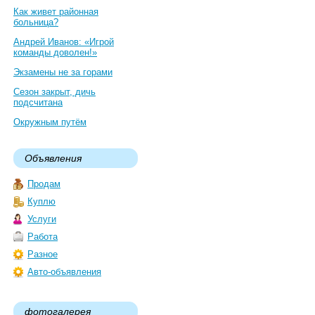
Как живет районная
больница?
Андрей Иванов: «Игрой
команды доволен!»
Экзамены не за горами
Сезон закрыт, дичь
подсчитана
Окружным путём
Объявления
Продам
Куплю
Услуги
Работа
Разное
Авто-объявления
фотогалерея