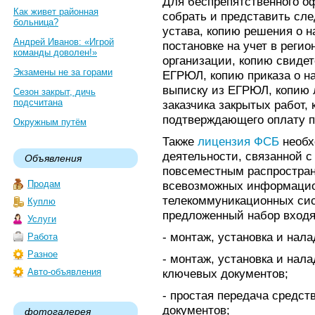
Для беспрепятственного 
Как живет районная
собрать и представить сл
больница?
устава, копию решения о н
Андрей Иванов: «Игрой
постановке на учет в регио
команды доволен!»
организации, копию свидет
Экзамены не за горами
ЕГРЮЛ, копию приказа о н
выписку из ЕГРЮЛ, копию 
Сезон закрыт, дичь
подсчитана
заказчика закрытых работ,
подтверждающего оплату п
Окружным путём
Также
лицензия ФСБ
необх
деятельности, связанной с
Объявления
повсеместным распростра
Продам
всевозможных информацио
телекоммуникационных си
Куплю
предложенный набор входя
Услуги
- монтаж, установка и нал
Работа
Разное
- монтаж, установка и нал
Авто-объявления
ключевых документов;
- простая передача средст
документов;
фотогалерея