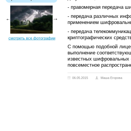
- правомерная передача ш
- передача различных инф
применением шифровальны
- передача телекоммуника
криптографических средст
смотреть все фотографии
С помощью подобной лице
выполнение соответствующ
известных шифровальных с
повсеместное распростран
06.05.2015
Маша Егорова