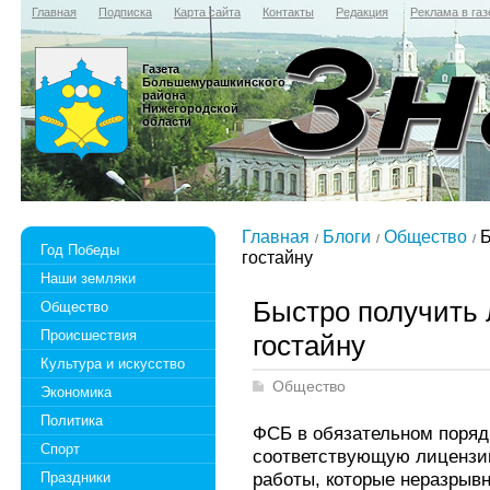
Главная
Подписка
Карта сайта
Контакты
Редакция
Реклама в газ
Газета
Большемурашкинского
района
Нижегородской
области
Главная
Блоги
Общество
Б
Год Победы
гостайну
Наши земляки
Быстро получить
Общество
Происшествия
гостайну
Культура и искусство
Общество
Экономика
Политика
ФСБ в обязательном поряд
Спорт
соответствующую лицензи
работы, которые неразрыв
Праздники