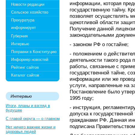
информации, которая пред
Новости редакции
государственную тайну. Кро
Сельское хозяйство
позволяет осуществлять м
Прокуратура
щекотливой области защит
информирует
Получение данной лиценз
законодательными докумен
Губерния
- законом РФ о гостайне;
Интервью
Поправки в Конституцию
- положением о действите
деятельности такого рода 
Информер новостей
работы, связанные с прим
Рейтинг сайтов
государственной тайне, с
Каталог сайтов
информации или же провод
услуги, направленные на з
Постановление было утвер
Интервью
1995 году;
Итоги, планы и взгляд в
- инструкция, регламенти
будущее
допуска к государственно
С главой округа — о главном
гражданами РФ. Данная ин
подписана Правительством 
Нет ничего важнее жизни и
здоровья людей