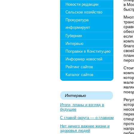
Новости редакции
в Мо
быст
Сельское хозяйство
Мног
Прокуратура
транс
срав
информирует
обес
Губерния
если
комп
Интервью
благ
свое
Поправки в Конституцию
план
Информер новостей
перс
Рейтинг сайтов
Стои
комп
Каталог сайтов
кото
мале
являю
поез
Интервью
Регу
кото
Итоги, планы и взгляд в
несо
будущее
пере
С главой округа — о главном
спец
прот
Нет ничего важнее жизни и
напр
здоровья людей
ребе