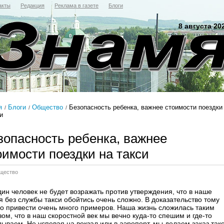
акты
Редакция
Реклама в газете
Блоги
8 августа 20
я
Блоги
Общество
Безопасность ребенка, важнее стоимости поездки
и
зопасность ребенка, важнее
оимости поездки на такси
щество
дин человек не будет возражать против утверждения, что в наше
я без службы такси обойтись очень сложно. В доказательство тому
о привести очень много примеров. Наша жизнь сложилась таким
ом, что в наш скоростной век мы вечно куда-то спешим и где-то
дываем. Не успевая на вокзал или в аэропорт, мы делаем заказ так