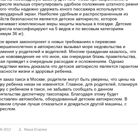
кресле малыша отрегулировать удобное положение штатного ремня
того чтобы надежно удержать юного пассажира используется
ивоударный экран. Наиболее удобным и распространенным из
ойств безопасности является детское автокресло, которое
печивает комплексные меры защиты малыша в поездке. Детские
кресла классифицируют на 5 видов и по весовым категориям
имум 36 кг).
ое время законопроект о новых требованиях к перевозке
вершеннолетних в автокреслах вызывал море недовольства и
умения у родителей и водителей. Многим гражданам казалось, что
ые нововведения не что иное, как очередная блажь правительства,
рая приведет к очередным расходам и осложнениям. Однако
ледствии жизнь доказала что детское автокресло является гарантом
пасности жизни и здоровья ребенка.
 заказ такси в Москве, родители могут быть уверены, что цены на
дку ребенка никак не изменятся. Главное, для родителей, планируя
дку с ребенком в такси, не забывать сообщать о данном
оятельстве диспетчеру таксопарка. Благодаря этому будет
оставлен автомобиль, оборудованный детским автокреслом. В
ивном случае лучше отказаться и дождаться другой машины, с
креслом.
06.2013
Маша Егорова