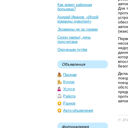
авто
Как живет районная
Для 
больница?
прот
Андрей Иванов: «Игрой
устр
команды доволен!»
обес
авто
Экзамены не за горами
(макс
Сезон закрыт, дичь
Перв
подсчитана
несо
недо
Окружным путём
данн
кото
впос
Объявления
безо
Делая
Продам
поез
Куплю
поез
обст
Услуги
пред
Работа
прот
авто
Разное
Авто-объявления
27.
фотогалерея