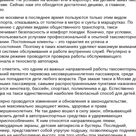
скве. Сейчас нам это обходится достаточно дешево, а главное,
ро.
ие москвичи в последнее время пользуются только этим видом
порта, отказываясь от толкотни в метро и суеты в маршрутках. По
нению с другими видами общественного транспорта, такси
печивает безопасность и комфорт поездки. Конечно, при условии,
 пользоваться услугами профессиональной и опытной таксомоторн
ании. Постоянные клиенты – это гарантия их успеха и
осостояния. Поэтому в таких компаниях уделяют максимум вниман
й системе обслуживания и работе внутренних служб. Регулярно в
овом режиме проводится проверка работы обслуживающего
онала и техосмотр автопарка.
т отметить, что одним из важных направлений работы таксомоторн
аний является перевозка несовершеннолетних пассажиров, среди
рых попадаются дети любого возраста. При заказе такси в Москве д
ньких пассажиров, самыми распространенными пунктами назначе
тся кинотеатр, бассейн, спортзал, поликлиника и др. Естественно
дка на такси единственный наиболее безопасный способ для детей
лярно проводится изменения и обновления в законодательстве,
рые максимально защищают жизнь, здоровье и права
вершеннолетних. Не так давно вошел в силу закон, обязывающий
возить детей в автотранспортных средствах в удерживающих
приспособлениях. К ним относятся направляющие лямки,
ивоударные экраны, детские автокресла и бустеры. Последний,
имер, представляет собой упругую подушку, позволяющую подним
нка на необходимую высоту, для того чтобы при закреплении в