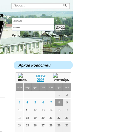
26
Регистрация
Забыли пароль?
Архив новостей
август
2026
пон
втр
срд
чет
пят
суб
вск
1
2
3
4
5
6
7
8
9
10
11
12
13
14
15
16
17
18
19
20
21
22
23
24
25
26
27
28
29
30
си