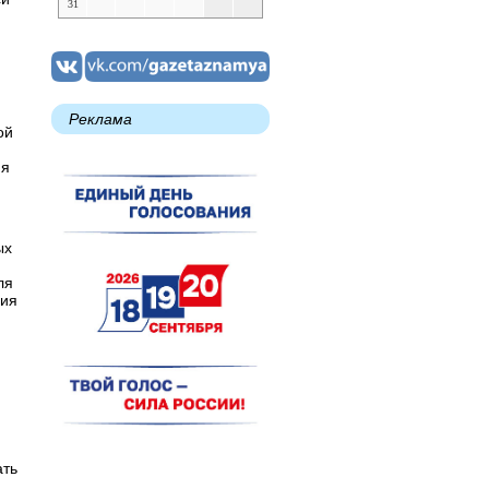
31
Реклама
ой
ия
ых
ля
ния
.
ать