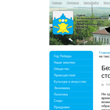
Главная
Подписка
Карта сайта
Конт
Газета
Большемурашкинского
района
Нижегородской
области
Главна
Год Победы
на такс
Наши земляки
Бе
Общество
ст
Происшествия
Культура и искусство
Об
Экономика
Ни о
Политика
врем
Спорт
можн
образ
Праздники
опаз