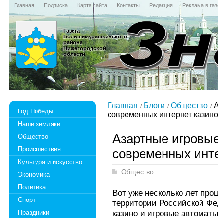
Главная
Подписка
Карта сайта
Контакты
Редакция
Реклама в газ
Газета
Большемурашкинского
района
Нижегородской
области
Главная
Блоги
Общество
А
Год Победы
современных интернет казино
Наши земляки
Азартные игровые
Общество
Происшествия
современных инте
Культура и искусство
Общество
Экономика
Политика
Вот уже несколько лет прош
Спорт
территории Российской Фе
казино и игровые автоматы
Праздники