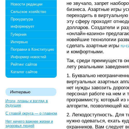
не звучало, запрет наоборо
Новости редакции
бизнеса. Азартные игры у
Сельское хозяйство
переходить в виртуальную 
Прокуратура
эту сферу проходят отнюд
информирует
долларов. Создатели и ра
«онлайн-казино» предлага
Губерния
новейшие технологии разви
Интервью
сделать азартные игры
ru-c
Поправки в Конституцию
и комфортными.
Информер новостей
Так, среди преимуществ о
Рейтинг сайтов
лету реальными заведения
Каталог сайтов
1. Буквально неограничен
виртуальных азартных аппа
нет нужды завозить дорого
Интервью
персонал работе на нем и т
программисту, который из 
Итоги, планы и взгляд в
алгоритм, позволяющей ка
будущее
С главой округа — о главном
2. Легкодоступность. Для т
нужно одеваться, ехать ку
Нет ничего важнее жизни и
здоровья людей
охранников. Вам следует в