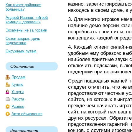
казино, зарегистрироватьс
Как живет районная
больница?
находясь в своем доме, в 
Андрей Иванов: «Игрой
3. Для многих игроков не
команды доволен!»
наличие демо-версии казин
Экзамены не за горами
попробовать свои силы, по
концепциях каждой опреде
Сезон закрыт, дичь
подсчитана
4. Каждый клиент онлайн-к
Окружным путём
удобным ему образом: выб
наиболее приятные звуки 
отключить подсказки, в л
Объявления
поддержки при возникнове
Продам
Среди подводных камней та
Куплю
следует отметить, что не 
Услуги
предоставляют честные ус
сайтов, на которых выиграт
Работа
прежде чем начинать игра
Разное
сайт, на который пал ваш 
Авто-объявления
других ресурсах. Обратите
предоставления гарантий ч
концов, с другими игрокам
фотогалерея