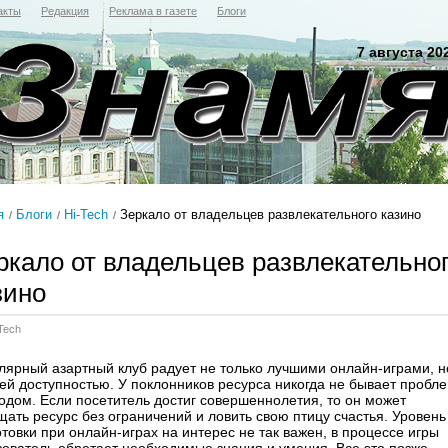
акты
Редакция
Реклама в газете
Блоги
7 августа 20
я
Блоги
Hi-Tech
Зеркало от владельцев развлекательного казино
ркало от владельцев развлекательно
зино
Tech
лярный азартный клуб радует не только лучшими онлайн-играми, н
оей доступностью. У поклонников ресурса никогда не бывает пробл
ходом. Если посетитель достиг совершеннолетия, то он может
щать ресурс без ограничений и ловить свою птицу счастья. Уровень
товки при онлайн-играх на интерес не так важен, в процессе игры