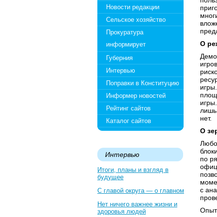
поль
Новости редакции
приг
мног
Сельское хозяйство
влож
пред
Прокуратура
О ре
информирует
Демо
Губерния
игро
Интервью
риск
ресу
Поправки в Конституцию
игры
площ
Информер новостей
игры
Рейтинг сайтов
лишь
нет.
Каталог сайтов
О зе
Любо
блок
Интервью
по р
офиц
Итоги, планы и взгляд в
позв
будущее
моме
с ан
С главой округа — о главном
пров
Нет ничего важнее жизни и
Опыт
здоровья людей