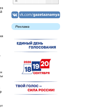
31
ез
ей
Реклама
ия
-
ен
сы
х
р
ют