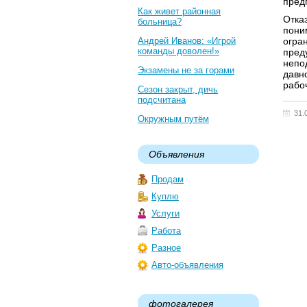
пред
Как живет районная
Отка
больница?
пони
Андрей Иванов: «Игрой
огра
команды доволен!»
пред
непо
Экзамены не за горами
давно
рабо
Сезон закрыт, дичь
подсчитана
31.
Окружным путём
Объявления
Продам
Куплю
Услуги
Работа
Разное
Авто-объявления
фотогалерея