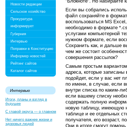
"Блокноте". Но набирайте к
Новости редакции
Если вы собрались использ
Сельское хозяйство
файл сохраняйте в формате
Прокуратура
воспользоваться MS Excel,
информирует
необходимо в формате *.csv
услугами компьютерной тех
Губерния
нужном формате, если вос
Интервью
Сохранить как, и дальше в
Поправки в Конституцию
чем же состоит особенност
Информер новостей
совершения рассылок?
Рейтинг сайтов
Самым простым вариантом
Каталог сайтов
адреса, которые записаны 
подойдет, если у вас нет 
по имени, в случае, если в
внутри списка по каким-ли
Интервью
если вашему списку необх
Итоги, планы и взгляд в
содержать полную информа
будущее
новую таблицу, имеющую н
С главой округа — о главном
таблице и ее отдельных с
получателя, его возраст, п
Нет ничего важнее жизни и
здоровья людей
Они в итоге смогут помочь