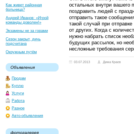
остальных внутри вашего п
Как живет районная
больница?
поздравить людей с праздн
отправить такое сообщени
Андрей Иванов: «Игрой
команды доволен!»
такой случай при отправке
от других. Когда с количе
Экзамены не за горами
нужно набрать список нео
Сезон закрыт, дичь
будущих рассылок, но нео
подсчитана
несложные требования сер
Окружным путём
03.07.2013
Дима Краев
Объявления
Продам
Куплю
Услуги
Работа
Разное
Авто-объявления
фотогалерея