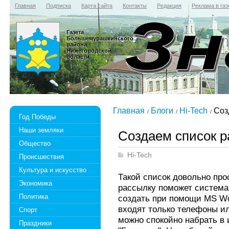
Главная
Подписка
Карта сайта
Контакты
Редакция
Реклама в газ
Газета
Большемурашкинского
района
Нижегородской
области
Главная
Блоги
Hi-Tech
Соз
Год Победы
Наши земляки
Создаем список 
Общество
Hi-Tech
Происшествия
Культура и искусство
Такой список довольно про
Экономика
рассылку поможет систем
Политика
создать при помощи MS Wor
входят только телефоны ил
Спорт
можно спокойно набрать в
Праздники