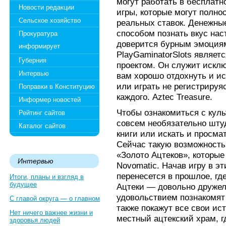
могут работать в бесплатн
Новости редакции
игры, которые могут полно
Сельское хозяйство
реальных ставок. Денежны
способом познать вкус на
Прокуратура
доверится бурным эмоциям
информирует
PlayGaminatorSlots являет
Губерния
проектом. Он служит исклю
Интервью
вам хорошо отдохнуть и ис
или играть не регистрируя
Поправки в Конституцию
каждого. Aztec Treasure.
Информер новостей
Чтобы ознакомиться с куль
Рейтинг сайтов
совсем необязательно шту
Каталог сайтов
книги или искать и просм
Сейчас такую возможность
«Золото Ацтеков», которы
Интервью
Novomatic. Начав игру в эт
перенесется в прошлое, гд
Итоги, планы и взгляд в
будущее
Ацтеки — довольно дружел
удовольствием познакомят
С главой округа — о главном
также покажут все свои ис
Нет ничего важнее жизни и
местный ацтекский храм, г
здоровья людей