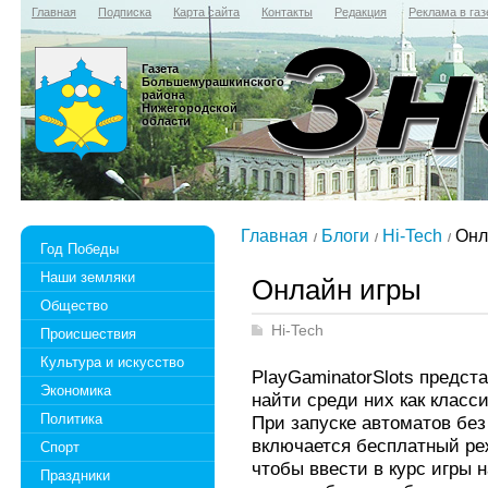
Главная
Подписка
Карта сайта
Контакты
Редакция
Реклама в газ
Газета
Большемурашкинского
района
Нижегородской
области
Главная
Блоги
Hi-Tech
Онл
Год Победы
Наши земляки
Онлайн игры
Общество
Hi-Tech
Происшествия
Культура и искусство
PlayGaminatorSlots предст
Экономика
найти среди них как класс
Политика
При запуске автоматов без
включается бесплатный ре
Спорт
чтобы ввести в курс игры
Праздники