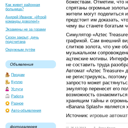
божествам. Отметим, что н
Как живет районная
спрятаны огромные золоты
больница?
жители могут поделиться 
Андрей Иванов: «Игрой
предстоит им доказать, чт
команды доволен!»
чему вы станете богатым ч
Экзамены не за горами
Симулятор «Aztec Treasure
Сезон закрыт, дичь
графикой. Сам внешний вид
подсчитана
слитков золота, что уже о
Окружным путём
музыкальном сопровожден
ацтекские мотивы. Интерфе
не составить труда разобр
Объявления
Автомат «Aztec Treasure» 
Продам
не регистрируясь, поэтом
Куплю
запросто может растянутьс
эмулятор перенесет его по
Услуги
возможность ознакомиться
Работа
хранящим тайны и огромны
Разное
«Banana Splash» является 
Авто-объявления
Источник:
игровые автомат
фотогалерея