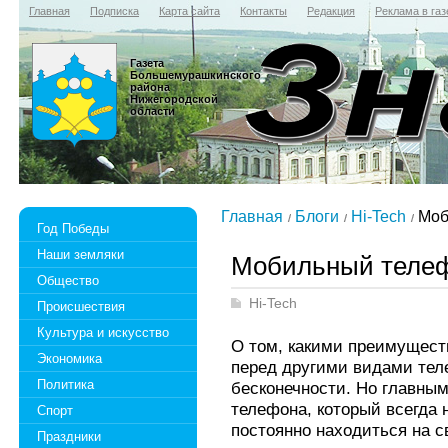
Главная
Подписка
Карта сайта
Контакты
Редакция
Реклама в газ
Газета
Большемурашкинского
района
Нижегородской
области
Главная
Блоги
Hi-Tech
Моб
Год Победы
Наши земляки
Мобильный телеф
Общество
Hi-Tech
Происшествия
Культура и искусство
О том, какими преимущес
Экономика
перед другими видами тел
Политика
бесконечности. Но главным
телефона, который всегда 
Спорт
постоянно находиться на 
Праздники