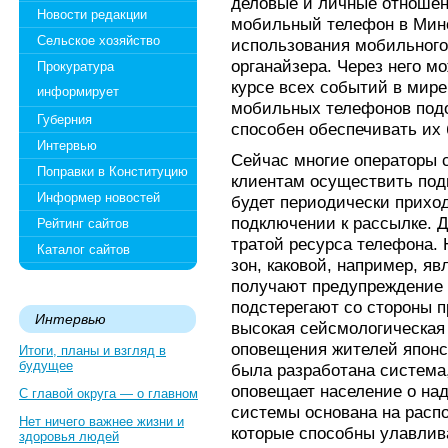
деловые и личные отношени
Новости редакции
мобильный телефон в Минс
Сельское хозяйство
использования мобильного
органайзера. Через него м
Прокуратура
курсе всех событий в мире
информирует
мобильных телефонов подо
Губерния
способен обеспечивать их
Интервью
Сейчас многие операторы 
Поправки в Конституцию
клиентам осуществить подп
Информер новостей
будет периодически прихо
подключении к рассылке. Д
Рейтинг сайтов
тратой ресурса телефона.
Каталог сайтов
зон, каковой, например, я
получают предупреждение 
подстерегают со стороны п
Интервью
высокая сейсмологическая 
оповещения жителей японс
Итоги, планы и взгляд в
будущее
была разработана система
оповещает население о на
С главой округа — о главном
системы основана на расп
Нет ничего важнее жизни и
которые способны улавлив
здоровья людей