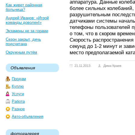
аппаратура. Данные колеб
Как живет районная
более сильных колебаний, 
больница?
разрушительным последст
Андрей Иванов: «Игрой
датчиками системы началь
команды доволен!»
телефоны пользователей п
Экзамены не за горами
о том, что в скором време
Скорость распространения
Сезон закрыт, дичь
подсчитана
секунд до 1-2 минут и зави
место предполагаемой кат
Окружным путём
21.11.2013
Дима Краев
Объявления
Продам
Куплю
Услуги
Работа
Разное
Авто-объявления
фотогалерея