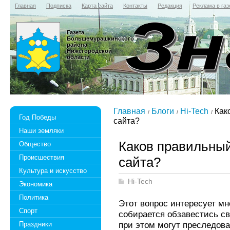
Главная
Подписка
Карта сайта
Контакты
Редакция
Реклама в газ
Газета
Большемурашкинского
района
Нижегородской
области
Главная
Блоги
Hi-Tech
Како
Год Победы
сайта?
Наши земляки
Каков правильный
Общество
Происшествия
сайта?
Культура и искусство
Hi-Tech
Экономика
Политика
Этот вопрос интересует мно
Спорт
собирается обзавестись с
при этом могут преследова
Праздники