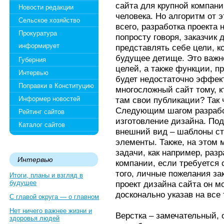
сайта для крупной компани
Новости редакции
человека. Но алгоритм от 
Сельское хозяйство
всего, разработка проекта 
Прокуратура
попросту говоря, заказчик 
информирует
представлять себе цели, к
будущее детище. Это важно
Губерния
целей, а также функции, п
Интервью
будет недостаточно эффек
Поправки в Конституцию
многосложный сайт тому, к
Информер новостей
там свои публикации? Так 
Следующим шагом разработ
Рейтинг сайтов
изготовление дизайна. По
Каталог сайтов
внешний вид – шаблоны ст
элементы. Также, на этом
задачи, как например, раз
Интервью
компании, если требуется 
того, личные пожелания за
Итоги, планы и взгляд в
будущее
проект дизайна сайта он м
досконально указав на все 
С главой округа — о главном
Нет ничего важнее жизни и
Верстка – замечательный, 
здоровья людей