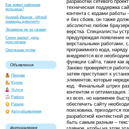
разработки сетевого проек
Как живет районная
техническая поддержка са
больница?
контента с кодами работы 
Андрей Иванов: «Игрой
и без сбоев, он также дол
команды доволен!»
абсолютно любом браузере.
Экзамены не за горами
верстка. Специалисты уст
предупреждая появление но
Сезон закрыт, дичь
подсчитана
верстальными работами, с
программного кода, наряду
Окружным путём
внедряются все необходим
функции сайта, такие как 
Объявления
Заново проверяется работо
затем приступают к устан
Продам
элементов, которые неред
Куплю
код. Финальный штрих раз
Услуги
контентом и оптимизация. 
Работа
из всех, но наименее быст
обеспечить сайту необходи
Разное
поисковика, приходится по
Авто-объявления
разработкой контекстной р
быть самым разным – текс
фотогалерея
главное, чтобы на этом эт