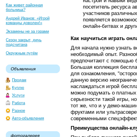
настрой и навыки вед
Как живет районная
посетитель ресурса а
больница?
участников различных
Андрей Иванов: «Игрой
появляется возможнос
команды доволен!»
онлайн-битвах и друг
Экзамены не за горами
Как научиться играть он
Сезон закрыт, дичь
подсчитана
Для начала нужно узнать в
Окружным путём
необходимый опыт. Разноо
предпочитают с помощью б
Большая коллекция беспла
Объявления
для ознакомления, "остор
данную версию неограниче
Продам
наслаждаться игрой беспл
Куплю
можно подумать о платных 
Услуги
серьезности такой игры, но
Работа
тот же, что и у демо-машин
Разное
фруктами или ультрасовре
современными спецэффек
Авто-объявления
Преимущества онлайн-кл
фотогалерея