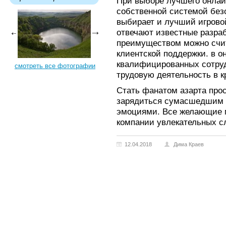
При выборе лучшего онлай
собственной системой без
выбирает и лучший игровой
отвечают известные разра
преимуществом можно счи
клиентской поддержки. в о
квалифицированных сотру
смотреть все фотографии
трудовую деятельность в 
Стать фанатом азарта прост
зарядиться сумасшедшим 
эмоциями. Все желающие м
компании увлекательных с
12.04.2018
Дима Краев