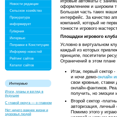
игровые автоматы с заним
Новости редакции
оформлением и широким т
Сельское хозяйство
Большая часть таких маши
интерфейс. За качество ап
Прокуратура
компаний, который не перв
информирует
тонкости игрового мастерст
Губерния
Площадки игрового клуб
Интервью
Условно в виртуальном клу
Поправки в Конституцию
каждый из которых привлек
Информер новостей
принципе, посетители ресу
Рейтинг сайтов
Ограничений в этом плане 
Каталог сайтов
Итак, первый сектор -
и ночи демо-
онлайн и
свои кровные, ставки
Интервью
онлайн-фантиков. Ре
Итоги, планы и взгляд в
получить, но эмоции 
будущее
Второй сектор -платны
С главой округа — о главном
авторизация, личный 
Нет ничего важнее жизни и
Помимо этого у игра
здоровья людей