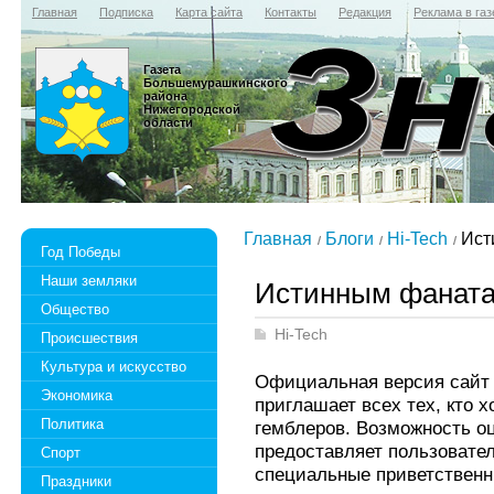
Главная
Подписка
Карта сайта
Контакты
Редакция
Реклама в газ
Газета
Большемурашкинского
района
Нижегородской
области
Главная
Блоги
Hi-Tech
Ист
Год Победы
Наши земляки
Истинным фаната
Общество
Hi-Tech
Происшествия
Культура и искусство
Официальная версия сайт 
Экономика
приглашает всех тех, кто 
Политика
гемблеров. Возможность о
предоставляет пользовате
Спорт
специальные приветственн
Праздники