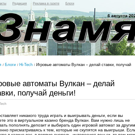
акты
Редакция
Реклама в газете
Блоги
6 августа 20
я
Блоги
Hi-Tech
Игровые автоматы Вулкан – делай ставки, получай
ровые автоматы Вулкан – делай
авки, получай деньги!
Tech
ставляет никакого труда играть и выигрывать деньги, если вы
ете это в виртуальном казино бренда Вулкан. Вам нужно лишь не
вать пополнять депозит и выбирать один игровой автомат за другим
енно присматриваясь к тем, которые не скупятся на выигрыши. Есл
гре в казино вас, в первую очередь, интересуют деньги, то вам мо