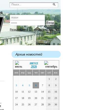
26
Регистрация
Забыли пароль?
Архив новостей
август
2026
пон
втр
срд
чет
пят
суб
вск
1
2
3
4
5
6
7
8
9
10
11
12
13
14
15
16
17
18
19
20
21
22
23
,
24
25
26
27
28
29
30
и
жно