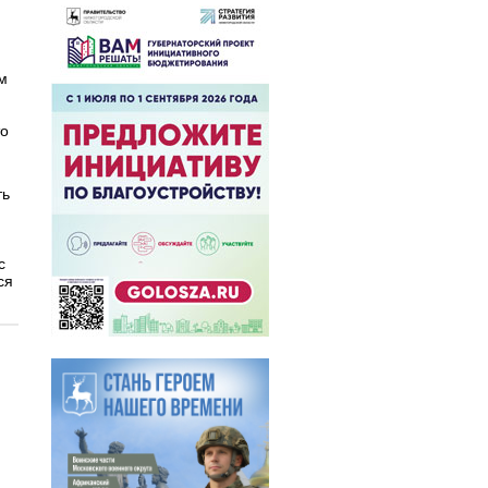
м
то
ть
с
ся