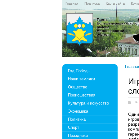
Главная
Подписка
Карта сайта
Конт
Газета
Большемурашкинского
района
Нижегородской
области
Главна
Год Победы
Наши земляки
Иг
Общество
сл
Происшествия
Hi-
Культура и искусство
Экономика
Одни
игро
Политика
разр
Спорт
комп
гаран
Праздники