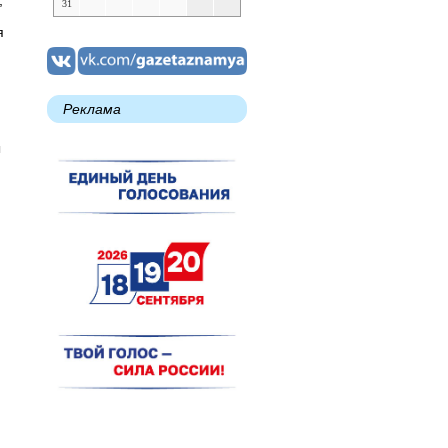
,
31
я
Реклама
ы