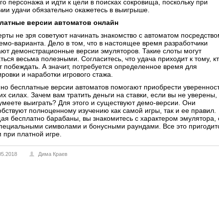
го персонажа и идти к цели в поисках сокровища, поскольку при
чии удачи обязательно окажетесь в выигрыше.
латные версии автоматов онлайн
ерты не зря советуют начинать знакомство с автоматом посредство
демо-варианта. Дело в том, что в настоящее время разработчики
ают демонстрационные версии эмуляторов. Такие слоты могут
ться весьма полезными. Согласитесь, что удача приходит к тому, к
т побеждать. А значит, потребуется определенное время для
ровки и наработки игрового стажа.
но бесплатные версии автоматов помогают приобрести увереннос
их силах. Зачем вам тратить деньги на ставки, если вы не уверены,
сумеете выиграть? Для этого и существуют демо-версии. Они
обствуют полноценному изучению как самой игры, так и ее правил.
ая бесплатно барабаны, вы знакомитесь с характером эмулятора, 
специальными символами и бонусными раундами. Все это пригодит
м при платной игре.
05.2018
Дима Краев