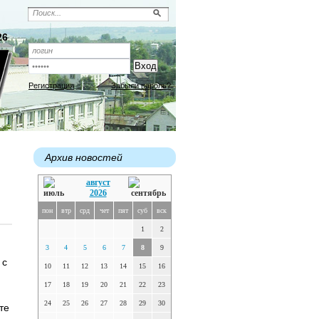
26
Регистрация
Забыли пароль?
Архив новостей
август
2026
пон
втр
срд
чет
пят
суб
вск
1
2
3
4
5
6
7
8
9
 с
10
11
12
13
14
15
16
17
18
19
20
21
22
23
24
25
26
27
28
29
30
те