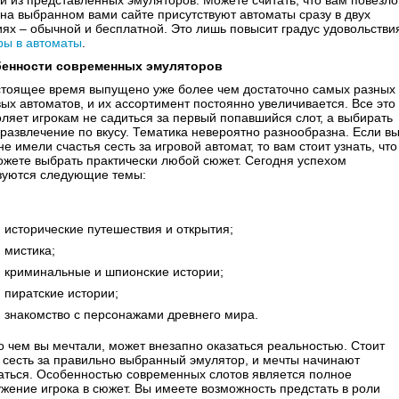
й из представленных эмуляторов. Можете считать, что вам повезло
 на выбранном вами сайте присутствуют автоматы сразу в двух
иях – обычной и бесплатной. Это лишь повысит градус удовольстви
ры в автоматы
.
енности современных эмуляторов
стоящее время выпущено уже более чем достаточно самых разных
вых автоматов, и их ассортимент постоянно увеличивается. Все это
оляет игрокам не садиться за первый попавшийся слот, а выбирать
 развлечение по вкусу. Тематика невероятно разнообразна. Если в
е имели счастья сесть за игровой автомат, то вам стоит узнать, что
ожете выбрать практически любой сюжет. Сегодня успехом
зуются следующие темы:
исторические путешествия и открытия;
мистика;
криминальные и шпионские истории;
пиратские истории;
знакомство с персонажами древнего мира.
 о чем вы мечтали, может внезапно оказаться реальностью. Стоит
 сесть за правильно выбранный эмулятор, и мечты начинают
аться. Особенностью современных слотов является полное
ужение игрока в сюжет. Вы имеете возможность предстать в роли