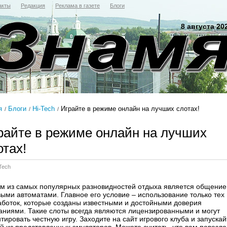
акты
Редакция
Реклама в газете
Блоги
8 августа 20
я
Блоги
Hi-Tech
Играйте в режиме онлайн на лучших слотах!
райте в режиме онлайн на лучших
отах!
Tech
м из самых популярных разновидностей отдыха является общение
выми автоматами. Главное его условие – использование только тех
аботок, которые созданы известными и достойными доверия
аниями. Такие слоты всегда являются лицензированными и могут
тировать честную игру. Заходите на сайт игрового клуба и запускай