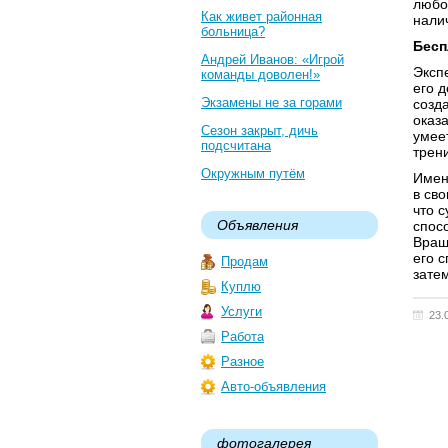
любо
Как живет районная
нали
больница?
Бесп
Андрей Иванов: «Игрой
Эксп
команды доволен!»
его 
Экзамены не за горами
созд
оказа
Сезон закрыт, дичь
умее
подсчитана
трени
Окружным путём
Имен
в сво
что 
Объявления
спос
Вращ
его 
Продам
зате
Куплю
Услуги
23.
Работа
Разное
Авто-объявления
фотогалерея