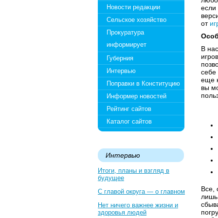
любо
Новости редакции
если
верс
Сельское хозяйство
от
иг
Прокуратура
Особ
информирует
В на
игро
Губерния
позв
Интервью
себе
еще н
Поправки в Конституцию
вы м
поль
Информер новостей
Рейтинг сайтов
Каталог сайтов
Интервью
Итоги, планы и взгляд в
будущее
Все,
С главой округа — о главном
лишь
сбыв
Нет ничего важнее жизни и
погр
здоровья людей