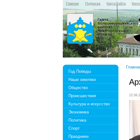
Главная
Подписка
Карта сайта
Конт
Газета
Большемурашкинского
района
Нижегородской
области
Главна
Год Победы
Наши земляки
Ар
Общество
22.06
Происшествия
Культура и искусство
Экономика
Политика
Спорт
Праздники