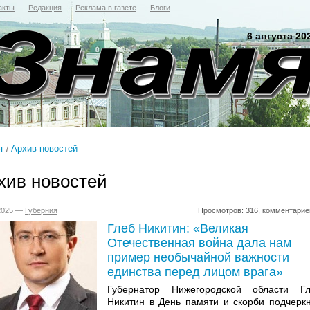
акты
Редакция
Реклама в газете
Блоги
6 августа 20
я
Архив новостей
хив новостей
.2025 —
Губерния
Просмотров: 316, комментарие
Глеб Никитин: «Великая
Отечественная война дала нам
пример необычайной важности
единства перед лицом врага»
Губернатор Нижегородской области Г
Никитин в День памяти и скорби подчерк