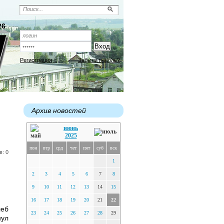
26
Регистрация
Забыли пароль?
Архив новостей
июнь
2025
пон
втр
срд
чет
пят
суб
вск
в: 0
1
2
3
4
5
6
7
8
9
10
11
12
13
14
15
16
17
18
19
20
21
22
леб
23
24
25
26
27
28
29
нул