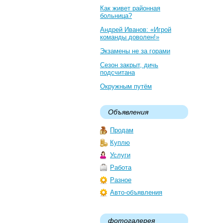
Как живет районная
больница?
Андрей Иванов: «Игрой
команды доволен!»
Экзамены не за горами
Сезон закрыт, дичь
подсчитана
Окружным путём
Объявления
Продам
Куплю
Услуги
Работа
Разное
Авто-объявления
фотогалерея