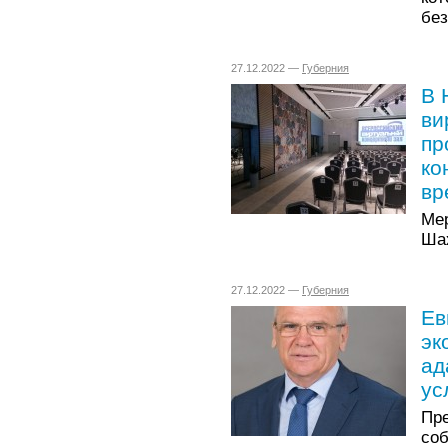
без
27.12.2022 —
Губерния
В 
ви
пр
ко
вр
Ме
Шах
27.12.2022 —
Губерния
Ев
эк
ад
ус
Пр
со