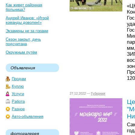
Как живет районная
«Ц
больница?
Ко
Го
Андрей Иванов: «Игрой
команды доволен!»
уд
Го
Экзамены не за горами
Ми
Сезон закрыт, дичь
па
подсчитана
мм
Окружным путём
ЗИ
во
зо
Объявления
Пр
120
Продам
Куплю
Услуги
27.12.2022 —
Губерния
Це
Работа
"М
Разное
Ни
Авто-объявления
Са
го
фотогалерея