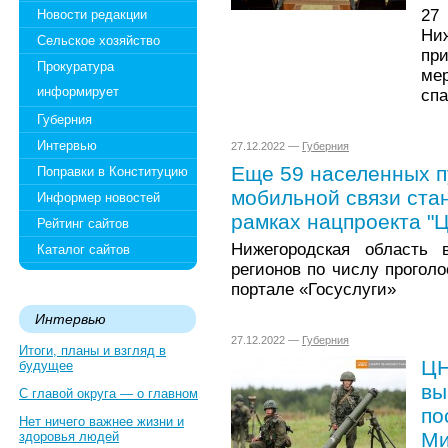
27
Новости редакции
Ни
Сельское хозяйство
пр
Прокуратура
ме
информирует
спа
Губерния
Интервью
27.12.2022 —
Губерния
Еще 59 населенных п
Поправки в Конституцию
мобильной связи стан
Информер новостей
рамках нацпроекта "
Рейтинг сайтов
Нижегородская область
Каталог сайтов
регионов по числу прогол
портале «Госуслуги»
Интервью
27.12.2022 —
Губерния
Итоги, планы и взгляд в
ЦН
будущее
вы
С главой округа — о главном
по
Нет ничего важнее жизни и
Ми
здоровья людей