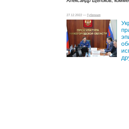
Александр Щелоков, коммен
27.12.2022 —
Губерния
Ук
пр
эп
об
ис
др