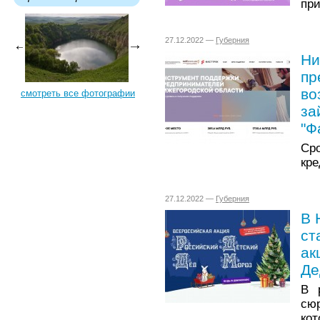
пр
27.12.2022 —
Губерния
Ни
пр
во
смотреть все фотографии
за
"Ф
Сро
кре
27.12.2022 —
Губерния
В 
ст
ак
Де
В 
сю
кот