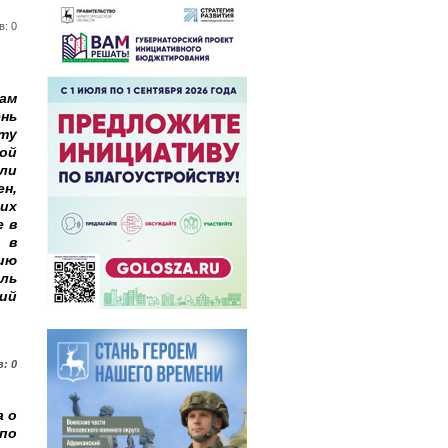
в: 0
ам
нь
ту
ой
ули
ен,
их
е в
 в
цию
ель
кий
: 0
а о
по