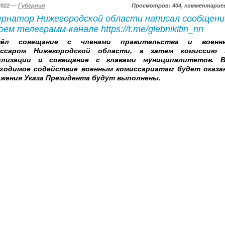
.2022 —
Губерния
Просмотров: 404, комментариев
ернатор Нижегородской области написал сообщени
оем телеграмм-канале https://t.me/glebnikitin_nn
вёл совещание с членами правительства и военн
иссаром Нижегородской области, а затем комиссию 
илизации и совещание с главами муниципалитетов. В
ходимое содействие военным комиссариатам будет оказа
жения Указа Президента будут выполнены.