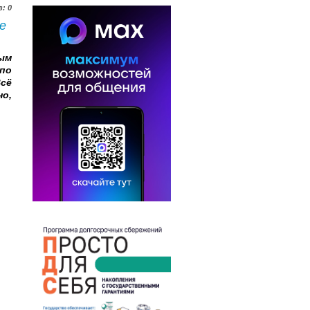
: 0
е
ым
по
сё
но,