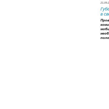
21.09
Губ
в св
Про
ком
моб
необ
поло