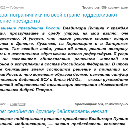
.2022 —
Губерния
Просмотров: 559, комментарие
ров: пограничники по всей стране поддерживают
ение президента
ащение президента России
Владимира Путина к граждан
сии, прозвучавшее в среду утром, на мой взгляд, оче
евременно. Я уверен, что такое решение снимет остро
лем в Донецке, Луганске, на Херсонщине и в Запорожск
сти. Там сегодня люди, узнав об этом, реально воспрян
м и с нетерпением ждут начала своего референдума. Я увер
 он закончится единогласным решением жителей эт
онов о вступлении в состав Российской Федерации. В итог
ое ближайшее время состоится решение о принятии их
ав России, что коренным образом должно изменить ситуа
ношении действий ВСУ и блока НАТО», — сказал руководит
стной общественной организации ветеранов «Нижегородс
аничник» Андрей Петров.
.2022 —
Губерния
Просмотров: 504, комментариев
ов: сегодня по-другому действовать нельзя
сецело поддерживаю решение президента Владимира Путин
тичной мобилизации», — заявил председатель комитета 