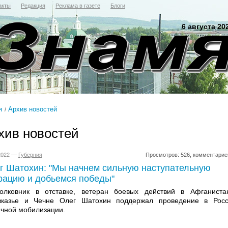
акты
Редакция
Реклама в газете
Блоги
6 августа 20
я
Архив новостей
хив новостей
.2022 —
Губерния
Просмотров: 526, комментарие
г Шатохин: "Мы начнем сильную наступательную
рацию и добьемся победы"
олковник в отставке, ветеран боевых действий в Афганиста
вказье и Чечне Олег Шатохин поддержал проведение в Рос
ичной мобилизации.