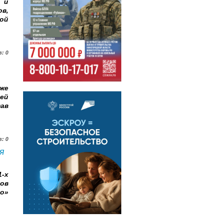
 и
ов,
ой
: 0
же
ей
тав
: 0
я
1‑х
ов
о»