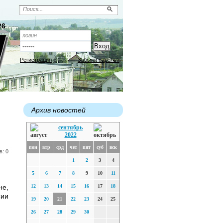
26
Регистрация
Забыли пароль?
Архив новостей
сентябрь
2022
пон
втр
срд
чет
пят
суб
вск
в: 0
1
2
3
4
5
6
7
8
9
10
11
не,
12
13
14
15
16
17
18
сии
19
20
21
22
23
24
25
26
27
28
29
30