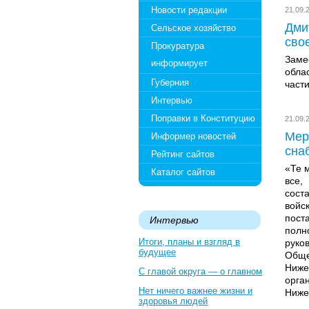
Новости редакции
21.09
Дми
Сельское хозяйство
сво
Прокуратура
Заме
информирует
обла
Губерния
част
Интервью
Поправки в Конституцию
21.09
Мер
Информер новостей
сна
Рейтинг сайтов
«Те 
Каталог сайтов
все,
сост
войс
пост
Интервью
полн
Итоги, планы и взгляд в
руко
будущее
Обще
Ниже
С главой округа — о главном
орга
Нет ничего важнее жизни и
Ниже
здоровья людей