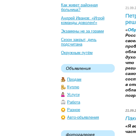
Как живет районная
21.09
больница?
Пет
Андрей Иванов: «Игрой
реш
команды доволен!»
«
Обр
Экзамены не за горами
Рос
Сезон закрыт, дичь
сво
подсчитана
проб
обла
Окружным путём
духо
что
реги
Объявления
сам
сост
Продам
в от
Куплю
обла
Услуги
погр
Работа
Разное
21.09
Авто-объявления
Пак
«Я в
час
фотогалерея