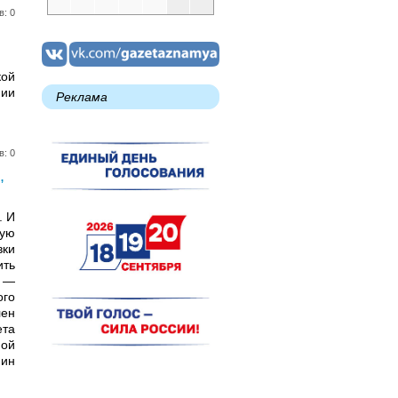
в: 0
кой
нии
Реклама
в: 0
,
. И
ную
вки
ить
ю —
го
лен
ета
ной
нин