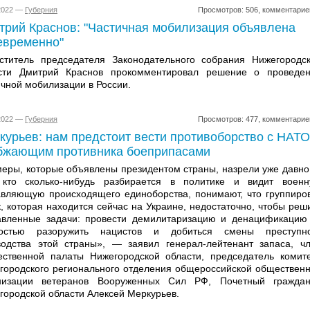
.2022 —
Губерния
Просмотров: 506, комментарие
трий Краснов: "Частичная мобилизация объявлена
евременно"
ститель председателя Законодательного собрания Нижегородс
сти Дмитрий Краснов прокомментировал решение о проведе
ичной мобилизации в России.
.2022 —
Губерния
Просмотров: 477, комментарие
курьев: нам предстоит вести противоборство с НАТО
бжающим противника боеприпасами
меры, которые объявлены президентом страны, назрели уже давно
 кто сколько-нибудь разбирается в политике и видит воен
авляющую происходящего единоборства, понимают, что группиро
к, которая находится сейчас на Украине, недостаточно, чтобы реш
авленные задачи: провести демилитаризацию и денацификаци
остью разоружить нацистов и добиться смены преступно
водства этой страны», — заявил генерал-лейтенант запаса, ч
ственной палаты Нижегородской области, председатель комит
городского регионального отделения общероссийской обществен
низации ветеранов Вооруженных Сил РФ, Почетный гражда
городской области Алексей Меркурьев.