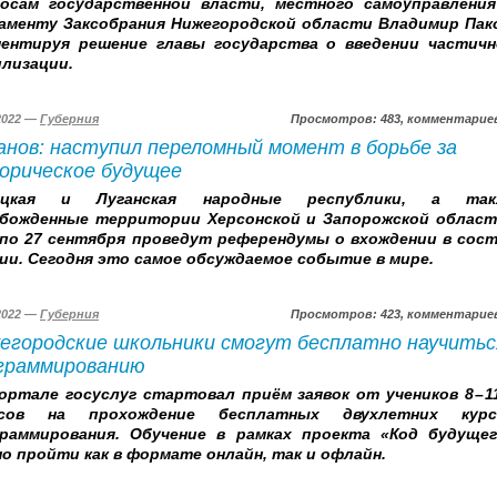
осам государственной власти, местного самоуправления
аменту Заксобрания Нижегородской области Владимир Пак
ентируя решение главы государства о введении частичн
лизации.
.2022 —
Губерния
Просмотров: 483, комментариев
анов: наступил переломный момент в борьбе за
орическое будущее
ецкая и Луганская народные республики, а так
божденные территории Херсонской и Запорожской област
 по 27 сентября проведут референдумы о вхождении в сос
ии. Сегодня это самое обсуждаемое событие в мире.
.2022 —
Губерния
Просмотров: 423, комментариев
егородские школьники смогут бесплатно научитьс
граммированию
ортале госуслуг стартовал приём заявок от учеников 8 – 1
ссов на прохождение бесплатных двухлетних курс
раммирования. Обучение в рамках проекта «Код будущег
о пройти как в формате онлайн, так и офлайн.