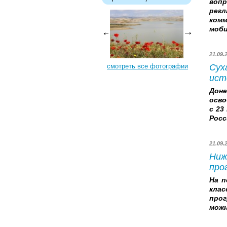
вопр
регл
комм
моби
21.09
смотреть все фотографии
Сух
ист
Дон
осво
с 23
Росс
21.09
Ниж
про
На п
кла
прог
можн