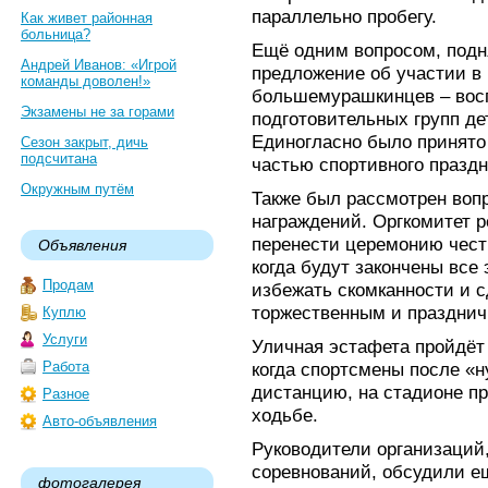
параллельно пробегу.
Как живет районная
больница?
Ещё одним вопросом, подн
Андрей Иванов: «Игрой
предложение об участии в
команды доволен!»
большемурашкинцев – вос
Экзамены не за горами
подготовительных групп д
Единогласно было принято
Сезон закрыт, дичь
подсчитана
частью спортивного праздн
Окружным путём
Также был рассмотрен воп
награждений. Оргкомитет р
перенести церемонию чест
Объявления
когда будут закончены все
Продам
избежать скомканности и 
торжественным и праздни
Куплю
Услуги
Уличная эстафета пройдёт
Работа
когда спортсмены после «н
дистанцию, на стадионе пр
Разное
ходьбе.
Авто-объявления
Руководители организаций
соревнований, обсудили е
фотогалерея