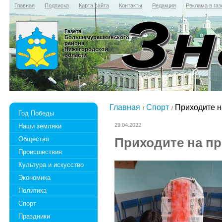
Главная
Подписка
Карта сайта
Контакты
Редакция
Реклама в газ
Газета
Большемурашкинского
района
Нижегородской
области
Главная
Спорт
Приходите н
Год Победы
29.04.2022
Наши земляки
Общество
Приходите на пр
Происшествия
Культура и искусство
Экономика
Политика
Спорт
Праздники