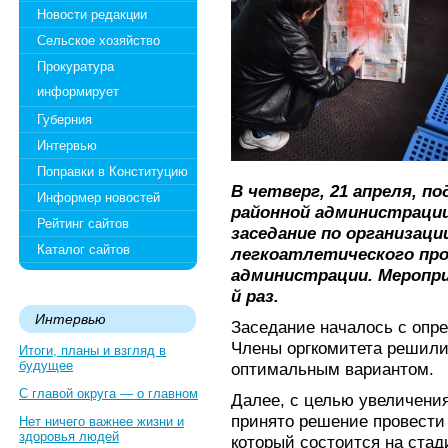
Новости редакции
Сельское хозяйство
Прокуратура
информирует
Губерния
Интервью
Поправки в Конституцию
В четверг, 21 апреля, 
Информер новостей
районной администрации
Рейтинг сайтов
заседание по организац
Каталог сайтов
легкоатлетического про
администрации. Меропри
й раз.
Интервью
Заседание началось с опре
Члены оргкомитета решили,
Итоги, планы и взгляд в
будущее
оптимальным вариантом.
С главой округа — о главном
Далее, с целью увеличени
принято решение провести
Нет ничего важнее жизни и
здоровья людей
который состоится на ста