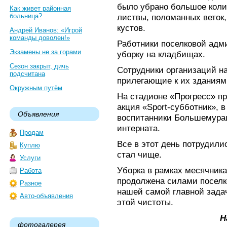
было убрано большое коли
Как живет районная
больница?
листвы, поломанных веток,
кустов.
Андрей Иванов: «Игрой
команды доволен!»
Работники поселковой адм
Экзамены не за горами
уборку на кладбищах.
Сезон закрыт, дичь
Сотрудники организаций н
подсчитана
прилегающие к их зданиям
Окружным путём
На стадионе «Прогресс» п
акция «Sport-субботник», 
Объявления
воспитанники Большемура
интерната.
Продам
Все в этот день потрудили
Куплю
стал чище.
Услуги
Уборка в рамках месячника
Работа
продолжена силами посел
Разное
нашей самой главной задач
Авто-объявления
этой чистоты.
Н
фотогалерея