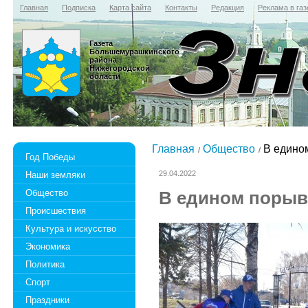
Главная
Подписка
Карта сайта
Контакты
Редакция
Реклама в газ
Газета
Большемурашкинского
района
Нижегородской
области
Главная
Общество
В едином
Год Победы
29.04.2022
Наши земляки
Общество
В едином порыве
Происшествия
Культура и искусство
Экономика
Политика
Спорт
Праздники