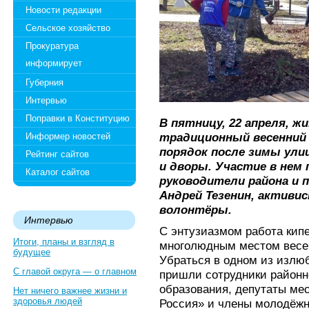
Новости редакции
Сельское хозяйство
Прокуратура
информирует
Губерния
Интервью
Поправки в Конституцию
В пятницу, 22 апреля, 
традиционный весенний
Информер новостей
порядок после зимы ул
Рейтинг сайтов
и дворы. Участие в нем
Каталог сайтов
руководители района и п
Андрей Тезенин, активи
волонтёры.
Интервью
С энтузиазмом работа кипе
Итоги, планы и взгляд в
многолюдным местом весен
будущее
Убраться в одном из изл
С главой округа — о главном
пришли сотрудники районн
образования, депутаты ме
Нет ничего важнее жизни и
здоровья людей
Россия» и члены молодёжн