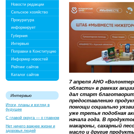
Новости редакции
Сельское хозяйство
Прокуратура
информирует
Губерния
Интервью
Поправки в Конституцию
Информер новостей
Рейтинг сайтов
Каталог сайтов
7 апреля АНО «Волонтер
области» в рамках акц
дал старт благотворит
Интервью
предоставлению продук
Итоги, планы и взгляд в
помощи социально уязв
будущее
уже третья подобная ак
С главой округа — о главном
начала года. В продукто
макароны, сахарный пес
Нет ничего важнее жизни и
здоровья людей
масло и другие продукт