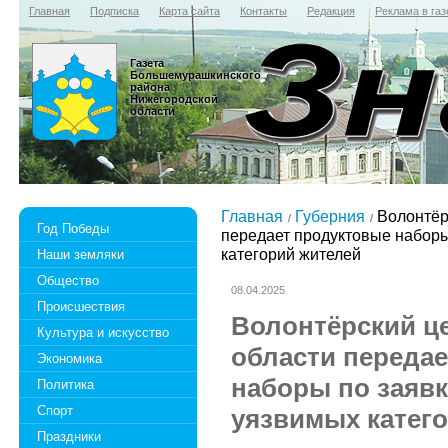
Главная
Подписка
Карта сайта
Контакты
Редакция
Реклама в газ
Газета
Большемурашкинского
района
Нижегородской
области
Главная
Губерния
Волонтёр
Год Победы
передает продуктовые наборы
категорий жителей
Наши земляки
Общество
08.04.2025
Происшествия
Волонтёрский ц
Культура и искусство
области переда
Экономика
наборы по заяв
Политика
Спорт
уязвимых катег
Праздники