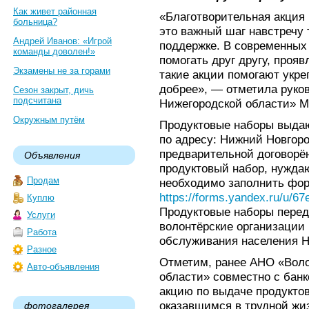
Как живет районная
«Благотворительная акция
больница?
это важный шаг навстречу 
Андрей Иванов: «Игрой
поддержке. В современных
команды доволен!»
помогать друг другу, проя
Экзамены не за горами
такие акции помогают укре
добрее», — отметила руко
Сезон закрыт, дичь
подсчитана
Нижегородской области» М
Окружным путём
Продуктовые наборы выдаю
по адресу: Нижний Новгород
предварительной договорён
Объявления
продуктовый набор, нужд
Продам
необходимо заполнить фор
https://forms.yandex.ru/u/6
Куплю
Продуктовые наборы перед
Услуги
волонтёрские организации
Работа
обслуживания населения Н
Разное
Отметим, ранее АНО «Воло
Авто-объявления
области» совместно с бан
акцию по выдаче продукто
оказавшимся в трудной жиз
фотогалерея