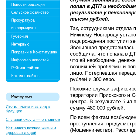
Новости редакции
попал в ДТП и необходи
результате у пенсионер
Сельское хозяйство
тысяч рублей.
Прокуратура
Так, сотрудниками отдела
информирует
Нижнему Новгороду установ
Губерния
года рождения поступил зв
Интервью
Звонившая представилась 
Поправки в Конституцию
сообщила, что попала в ДТ
что ей необходимы денежн
Информер новостей
возникшей проблемы и поп
Рейтинг сайтов
лицо. Потерпевшая переда
Каталог сайтов
рублей и 300 евро.
Похожие случаи зафиксиро
территории Приокского и С
Интервью
центра. В результате был
Итоги, планы и взгляд в
сумму 480 000 рублей.
будущее
По всем фактам возбужден
С главой округа — о главном
преступления, предусмотре
Нет ничего важнее жизни и
(Мошенничество). Расслед
здоровья людей