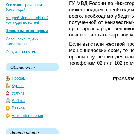
ГУ МВД России по Нижегор
Как живет районная
нижегородцам о необходи
больница?
всего, необходимо убедит
Андрей Иванов: «Игрой
полученной от неизвестных
команды доволен!»
престарелых родственнико
Экзамены не за горами
опасности стать жертвой 
Сезон закрыт, дичь
Если вы стали жертвой пр
подсчитана
мошеннических схем, то н
Окружным путём
органы внутренних дел или
телефонам 02 или 102 (с м
Объявления
правите
Продам
Куплю
Услуги
Работа
Разное
Авто-объявления
фотогалерея