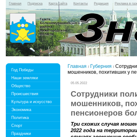
Главная
Подписка
Карта сайта
Контакты
Редакция
Реклама в газ
Газета
Большемурашкинского
района
Нижегородской
области
Главная
Губерния
Сотрудни
Год Победы
мошенников, похитивших у пе
Наши земляки
05.05.2022
Общество
Сотрудники пол
Происшествия
мошенников, по
Культура и искусство
Экономика
пенсионеров бол
Политика
Три схожих случая моше
Спорт
2022 года на территории
Праздники
случаях звонившие сооб