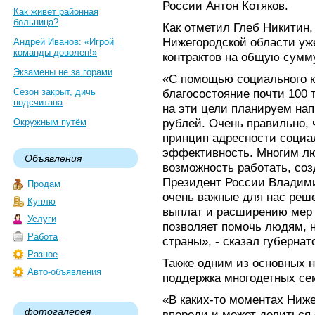
России Антон Котяков.
Как живет районная
больница?
Как отметил Глеб Никитин,
Нижегородской области уже
Андрей Иванов: «Игрой
команды доволен!»
контрактов на общую сумму
Экзамены не за горами
«С помощью социального к
Сезон закрыт, дичь
благосостояние почти 100 
подсчитана
на эти цели планируем на
рублей. Очень правильно, 
Окружным путём
принцип адресности социа
эффективность. Многим лю
Объявления
возможность работать, соз
Президент России Владим
Продам
очень важные для нас реш
Куплю
выплат и расширению мер 
Услуги
позволяет помочь людям, 
Работа
страны», - сказал губерна
Разное
Также одним из основных 
Авто-объявления
поддержка многодетных се
«В каких-то моментах Ниже
фотогалерея
впереди и может делиться