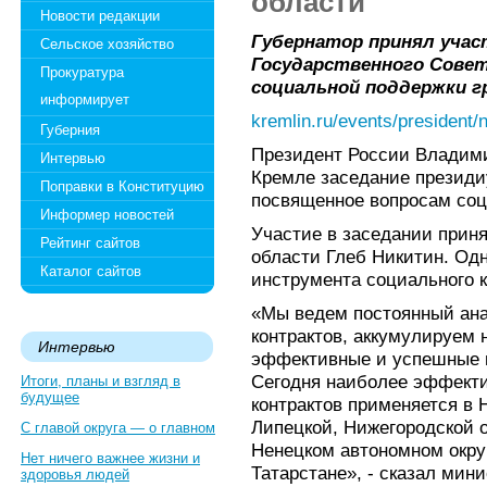
области"
Новости редакции
Губернатор принял учас
Сельское хозяйство
Государственного Совет
Прокуратура
социальной поддержки г
информирует
kremlin.ru/events/president
Губерния
Президент России Владими
Интервью
Кремле заседание президи
Поправки в Конституцию
посвященное вопросам соц
Информер новостей
Участие в заседании прин
Рейтинг сайтов
области Глеб Никитин. Од
Каталог сайтов
инструмента социального к
«Мы ведем постоянный ан
контрактов, аккумулируем 
Интервью
эффективные и успешные пр
Сегодня наиболее эффект
Итоги, планы и взгляд в
будущее
контрактов применяется в 
Липецкой, Нижегородской о
С главой округа — о главном
Ненецком автономном окру
Нет ничего важнее жизни и
Татарстане», - сказал мин
здоровья людей