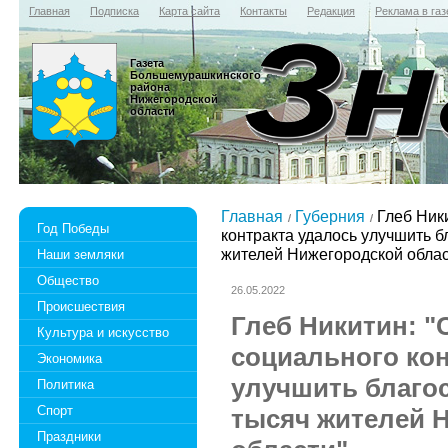
Главная
Подписка
Карта сайта
Контакты
Редакция
Реклама в газ
Газета
Большемурашкинского
района
Нижегородской
области
Главная
Губерния
Глеб Ник
Год Победы
контракта удалось улучшить б
жителей Нижегородской облас
Наши земляки
Общество
26.05.2022
Происшествия
Глеб Никитин: 
Культура и искусство
социального кон
Экономика
улучшить благос
Политика
Спорт
тысяч жителей 
Праздники