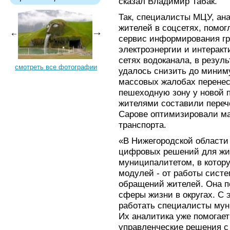
сказал Владимир Табак.
Так, специалисты МЦУ, ан
жителей в соцсетях, помог
сервис информирования гр
электроэнергии и интеракт
сетях водоканала, в резул
смотреть все фотографии
удалось снизить до миним
массовых жалобах перенес
пешеходную зону у новой п
жителями составили перече
Сарове оптимизировали м
транспорта.
«В Нижегородской области
цифровых решений для жи
муниципалитетом, в котор
модулей - от работы сист
обращений жителей. Она п
сферы жизни в округах. С 
работать специалисты мун
Их аналитика уже помогает
управленческие решения с 