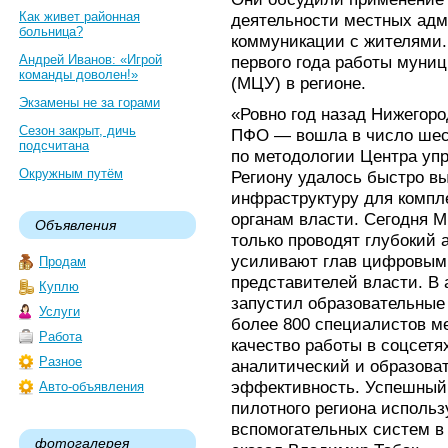
Как живет районная
деятельности местных адм
больница?
коммуникации с жителями.
Андрей Иванов: «Игрой
первого года работы муни
команды доволен!»
(МЦУ) в регионе.
Экзамены не за горами
«Ровно год назад Нижегоро
Сезон закрыт, дичь
ПФО — вошла в число шест
подсчитана
по методологии Центра уп
Окружным путём
Региону удалось быстро в
инфраструктуру для компл
органам власти. Сегодня 
Объявления
только проводят глубокий 
усиливают глав цифровыми
Продам
представителей власти. В 
Куплю
запустил образовательные 
Услуги
более 800 специалистов м
Работа
качество работы в соцсет
Разное
аналитический и образова
эффективность. Успешный 
Авто-объявления
пилотного региона использ
вспомогательных систем в
фотогалерея