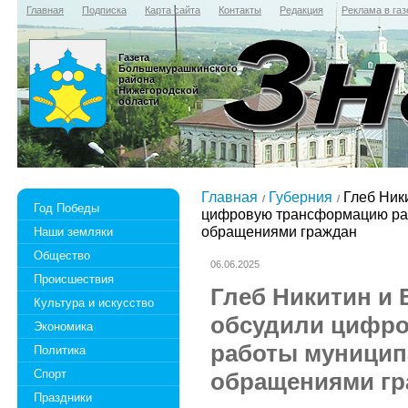
Главная
Подписка
Карта сайта
Контакты
Редакция
Реклама в газ
Газета
Большемурашкинского
района
Нижегородской
области
Главная
Губерния
Глеб Ник
Год Победы
цифровую трансформацию ра
обращениями граждан
Наши земляки
Общество
06.06.2025
Происшествия
Глеб Никитин и
Культура и искусство
обсудили цифр
Экономика
работы муницип
Политика
Спорт
обращениями гр
Праздники