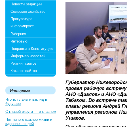
Новости редакции
Сельское хозяйство
Прокуратура
информирует
Губерния
Интервью
Поправки в Конституцию
Информер новостей
Рейтинг сайтов
Каталог сайтов
Губернатор Нижегородс
провел рабочую встречу
Интервью
АНО «Диалог» и АНО «Д
Итоги, планы и взгляд в
Табаком. Во встрече та
будущее
главы региона Андрей Г
управления регионом Ни
С главой округа — о главном
Ушаков.
Нет ничего важнее жизни и
здоровья людей
Они обсудили применение