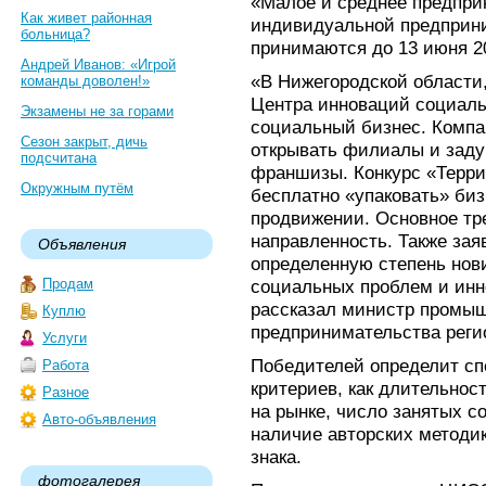
«Малое и среднее предпри
Как живет районная
индивидуальной предприни
больница?
принимаются до 13 июня 20
Андрей Иванов: «Игрой
«В Нижегородской области,
команды доволен!»
Центра инноваций социаль
Экзамены не за горами
социальный бизнес. Компа
Сезон закрыт, дичь
открывать филиалы и заду
подсчитана
франшизы. Конкурс «Терри
Окружным путём
бесплатно «упаковать» биз
продвижении. Основное тре
направленность. Также зая
Объявления
определенную степень нов
Продам
социальных проблем и ин
рассказал министр промыш
Куплю
предпринимательства реги
Услуги
Победителей определит сп
Работа
критериев, как длительнос
Разное
на рынке, число занятых с
Авто-объявления
наличие авторских методик
знака.
фотогалерея