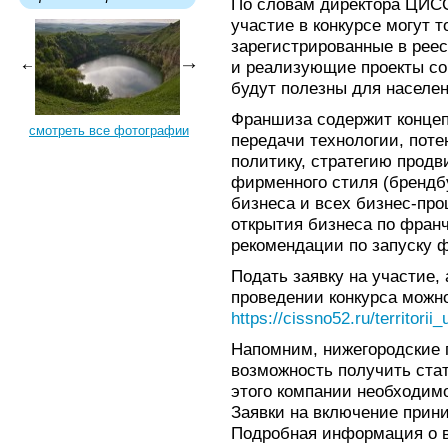
По словам директора ЦИСС
участие в конкурсе могут т
зарегистрированные в рее
и реализующие проекты со
будут полезны для населен
Франшиза содержит концеп
смотреть все фотографии
передачи технологии, пот
политику, стратегию продв
фирменного стиля (брендбу
бизнеса и всех бизнес-пр
открытия бизнеса по фран
рекомендации по запуску 
Подать заявку на участие, 
проведении конкурса можн
https://cissno52.ru/territorii
Напомним, нижегородские
возможность получить ста
этого компании необходим
Заявки на включение прин
Подробная информация о в