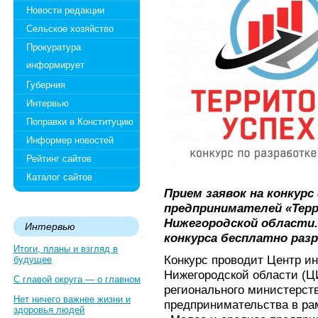
Новости редакции
Сельское хозяйство
Прокуратура
информирует
Губерния
Интервью
Поправки в Конституцию
Информер новостей
Рейтинг сайтов
Каталог сайтов
Прием заявок на конкурс
предпринимателей «Терр
Нижегородской области.
Интервью
конкурса бесплатно ра
Итоги, планы и взгляд в
Конкурс проводит Центр и
будущее
Нижегородской области (
С главой округа — о главном
регионального министерст
Нет ничего важнее жизни и
предпринимательства в ра
здоровья людей