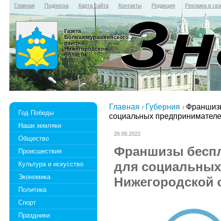
Главная
Подписка
Карта сайта
Контакты
Редакция
Реклама в газ
Газета
Большемурашкинского
района
Нижегородской
области
Главная
Губерния
Франшизы
Год Победы
социальных предпринимателе
Наши земляки
26.05.2022
Общество
Франшизы беспл
Происшествия
для социальных
Культура и искусство
Экономика
Нижегородской 
Политика
Спорт
Праздники