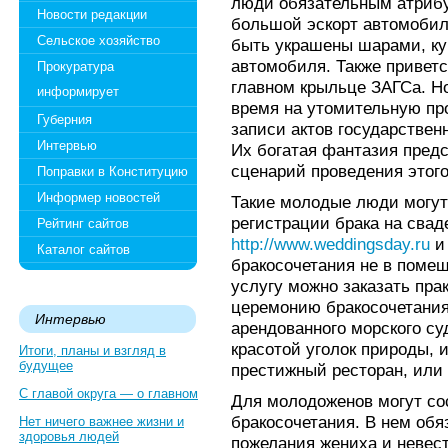
люди обязательным атрибу
Новости редакции
большой эскорт автомобил
Сельское хозяйство
быть украшены шарами, ку
автомобиля. Также приветс
Прокуратура
главном крыльце ЗАГСа. Но
информирует
время на утомительную пр
Губерния
записи актов государствен
Интервью
Их богатая фантазия пред
сценарий проведения этого
Поправки в Конституцию
Информер новостей
Такие молодые люди могут
регистрации брака на сва
Рейтинг сайтов
http://www.weddingsday.ru
и
Каталог сайтов
бракосочетания не в поме
услугу можно заказать пра
церемонию бракосочетания
Интервью
арендованного морского с
красотой уголок природы, 
Итоги, планы и взгляд в
будущее
престижный ресторан, или 
С главой округа — о главном
Для молодоженов могут со
бракосочетания. В нем обя
Нет ничего важнее жизни и
здоровья людей
пожелания жениха и невест