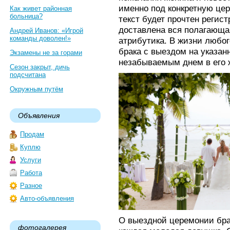
именно под конкретную це
Как живет районная
больница?
текст будет прочтен регист
доставлена вся полагающа
Андрей Иванов: «Игрой
команды доволен!»
атрибутика. В жизни любог
брака с выездом на указан
Экзамены не за горами
незабываемым днем в его 
Сезон закрыт, дичь
подсчитана
Окружным путём
Объявления
Продам
Куплю
Услуги
Работа
Разное
Авто-объявления
О выездной церемонии бра
фотогалерея