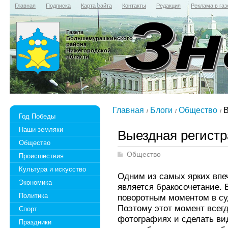
Главная
Подписка
Карта сайта
Контакты
Редакция
Реклама в газ
Газета
Большемурашкинского
района
Нижегородской
области
Главная
Блоги
Общество
В
Год Победы
Наши земляки
Выездная регистр
Общество
Общество
Происшествия
Культура и искусство
Одним из самых ярких впе
Экономика
является бракосочетание. 
Политика
поворотным моментом в су
Поэтому этот момент всегд
Спорт
фотографиях и сделать ви
Праздники